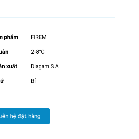
n phẩm
FIREM
uản
2-8°C
ản xuất
Diagam S.A
xứ
Bỉ
Liên hệ đặt hàng