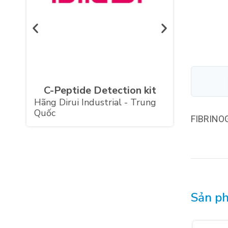
ICA (Is
Autoantibo
Hãng DRG Ins
- Đức
C-Peptide Detection kit
Hãng Dirui Industrial - Trung
Quốc
FIBRINOG
Sản ph