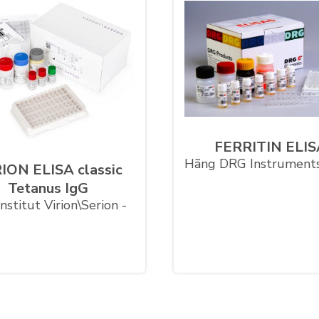
FERRITIN ELI
Hãng DRG Instruments
ION ELISA classic
Tetanus IgG
nstitut Virion\Serion -