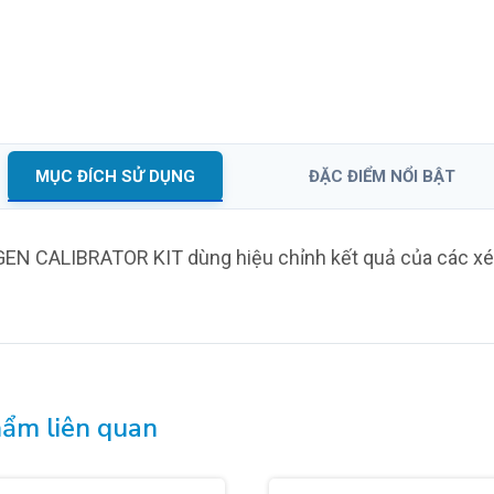
let Cell
IAA ELISA
Hãng DRG Instruments Gmb
dies) ELISA
- Đức
truments GmbH
MỤC ĐÍCH SỬ DỤNG
ĐẶC ĐIỂM NỔI BẬT
EN CALIBRATOR KIT dùng hiệu chỉnh kết quả của các xé
ẩm liên quan