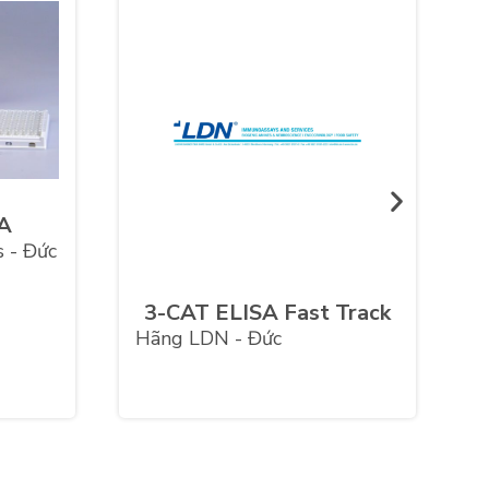
SA
 - Đức
3-CAT ELISA Fast Track
Hãng LDN - Đức
H