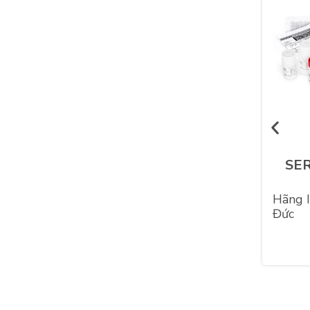
Triiodothyronine (T3)
ELISA
SER
ức
Hãng DRG Instruments - Đức
Hãng I
Đức