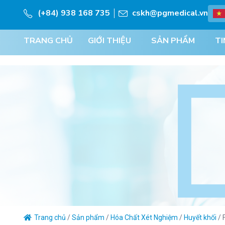
(+84) 938 168 735
cskh@pgmedical.vn
TRANG CHỦ
GIỚI THIỆU
SẢN PHẨM
TI
Trang chủ
/
Sản phẩm
/
Hóa Chất Xét Nghiệm
/
Huyết khối
/