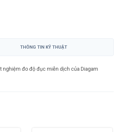
Anti-GAD ELISA
H
Hãng DRG Instruments GmbH
S
- Đức
THÔNG TIN KỸ THUẬT
Hãng
Đức
t nghiệm đo độ đục miễn dịch của Diagam