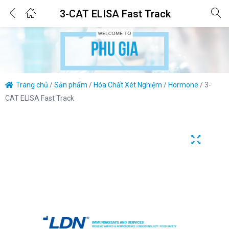
0
3-CAT ELISA Fast Track
Login
Enter your username and password to login.
Trang chủ
/
Sản phẩm
/
Hóa Chất Xét Nghiệm
/
Hormone
/
3-
CAT ELISA Fast Track
Remember me
Lost password?