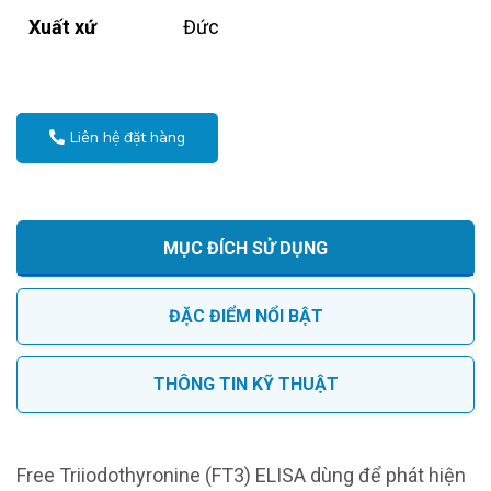
Xuất xứ
Đức
Liên hệ đặt hàng
MỤC ĐÍCH SỬ DỤNG
ĐẶC ĐIỂM NỔI BẬT
THÔNG TIN KỸ THUẬT
Free Triiodothyronine (FT3) ELISA dùng để phát hiện