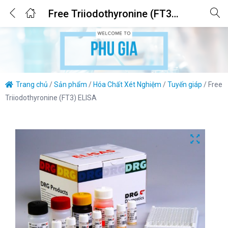
0
Free Triiodothyronine (FT3) ELISA
Login
Enter your username and password to login.
Trang chủ
/
Sản phẩm
/
Hóa Chất Xét Nghiệm
/
Tuyến giáp
/
Free
Triiodothyronine (FT3) ELISA
Remember me
Lost password?