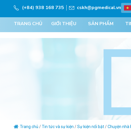
(+84) 938 168 735
cskh@pgmedical.vn
TRANG CHỦ
GIỚI THIỆU
SẢN PHẨM
TI
Trang chủ
/
Tin tức và sự kiện
/
Sự kiện nổi bật
/
Chuyện nhà 