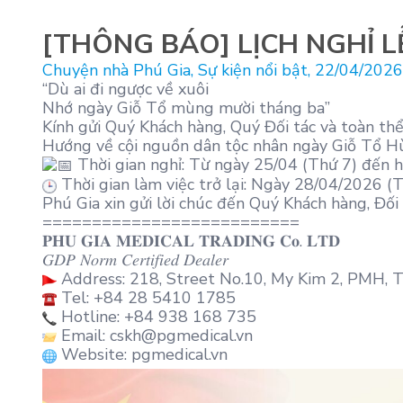
[THÔNG BÁO] LỊCH NGHỈ L
Chuyện nhà Phú Gia
,
Sự kiện nổi bật
,
22/04/2026
“Dù ai đi ngược về xuôi
Nhớ ngày Giỗ Tổ mùng mười tháng ba”
Kính gửi Quý Khách hàng, Quý Đối tác và toàn thể
Hướng về cội nguồn dân tộc nhân ngày Giỗ Tổ Hùn
Thời gian nghỉ: Từ ngày 25/04 (Thứ 7) đến 
Thời gian làm việc trở lại: Ngày 28/04/2026 (
Phú Gia xin gửi lời chúc đến Quý Khách hàng, Đối 
==========================
𝐏𝐇𝐔 𝐆𝐈𝐀 𝐌𝐄𝐃𝐈𝐂𝐀𝐋 𝐓𝐑𝐀𝐃𝐈𝐍𝐆 𝐂𝐨. 𝐋𝐓𝐃
𝐺𝐷𝑃 𝑁𝑜𝑟𝑚 𝐶𝑒𝑟𝑡𝑖𝑓𝑖𝑒𝑑 𝐷𝑒𝑎𝑙𝑒𝑟
Address: 218, Street No.10, My Kim 2, PMH, 
Tel: +84 28 5410 1785
Hotline: +84 938 168 735
Email: cskh@pgmedical.vn
Website:
pgmedical.vn