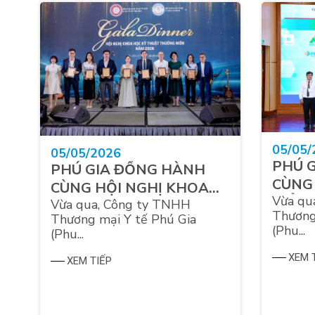
a
10/03/2026
LỄ KỶ NIỆM 20 NĂM
am
i
THÀNH LẬP CÔNG TY
27/02/
Vừa qua, Công ty TNHH
TNHH THƯƠNG MẠI Y TẾ
Chúc 
Thương Mại Y Tế Phú Gia
PHÚ GIA
(Phú...
Ngày 
[Thư T
XEM TIẾP
niệm 7
thuốc...