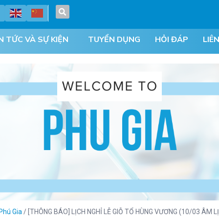
N TỨC VÀ SỰ KIỆN
TUYỂN DỤNG
HỎI ĐÁP
LIÊ
Phú Gia
/
[THÔNG BÁO] LỊCH NGHỈ LỄ GIỖ TỔ HÙNG VƯƠNG (10/03 ÂM L