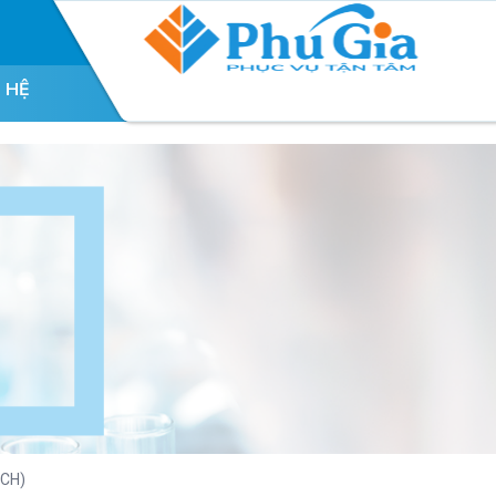
N HỆ
ỊCH)