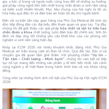
gia, y bác sĩ trong và ngoài nước cùng trao đổi về những xu hướng,
giải pháp công nghệ tiên tiến nhất trong chẩn đoán vi sinh lâm sàng
và kiểm soát nhiễm khuẩn. Mục tiêu chung của hội nghị là tối ưu
hóa hiệu quả điều trị và đảm bảo an toàn tối đa cho người bệnh.
Đến với sự kiện lần này, gian hàng của Phú Gia Medical đã vinh dự
đón tiếp đông đảo các đại biểu đến tham quan và giao lưu. Tại đây,
chúng tôi đã giới thiệu các giải pháp
hóa chất và vật tư tiêu hao
chẩn đoán y khoa
chất lượng, luôn đảm bảo độ chính xác, tính ổn
định và đáp ứng tốt những yêu cầu khắt khe của các phòng xét
nghiệm vi sinh lâm sàng hiện đại.
Khép lại ICCM 2026 với nhiều khoảnh khắc đáng nhớ, Phú Gia
Medical xin trân trọng cảm ơn Ban tổ chức, Quý đối tác, Bác sĩ và
chuyên gia đã quan tâm ghé thăm. Với phương châm
“Uy tín –
Tận tâm – Chất lượng – Minh bạch”
, chúng tôi cam kết sẽ tiếp
tục nỗ lực mang đến những sản phẩm y tế tiên tiến nhất, sát cánh
cùng ngành y tế Việt Nam trong hành trình bảo vệ sức khỏe cộng
đồng.
Cùng nhìn lại những hình ảnh nổi bật của Phú Gia tại Hội nghị ICCM
2026: