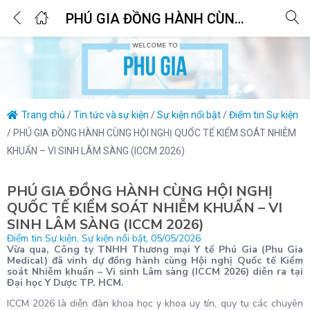
0
PHÚ GIA ĐỒNG HÀNH CÙNG HỘI NGHỊ QUỐC TẾ KIỂM SOÁT NHIỄM KHUẨN – VI SINH LÂM SÀNG (ICCM 2026)
Login
Enter your username and password to login.
Trang chủ
/
Tin tức và sự kiện
/
Sự kiện nổi bật
/
Điểm tin Sự kiện
/
PHÚ GIA ĐỒNG HÀNH CÙNG HỘI NGHỊ QUỐC TẾ KIỂM SOÁT NHIỄM
KHUẨN – VI SINH LÂM SÀNG (ICCM 2026)
Remember me
Lost password?
PHÚ GIA ĐỒNG HÀNH CÙNG HỘI NGHỊ
QUỐC TẾ KIỂM SOÁT NHIỄM KHUẨN – VI
SINH LÂM SÀNG (ICCM 2026)
Điểm tin Sự kiện
,
Sự kiện nổi bật
,
05/05/2026
Vừa qua, Công ty TNHH Thương mại Y tế Phú Gia (Phu Gia
Medical) đã vinh dự đồng hành cùng Hội nghị Quốc tế Kiểm
soát Nhiễm khuẩn – Vi sinh Lâm sàng (ICCM 2026) diễn ra tại
Đại học Y Dược TP. HCM.
ICCM 2026 là diễn đàn khoa học y khoa uy tín, quy tụ các chuyên