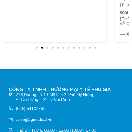
[THÔNG BÁO] LỊCH NGHỈ LỄ GIẢI PHÓNG MIỀN NAM
30/4 VÀ QUỐC TẾ LAO ĐỘNG 1/5
[THÔNG BÁO] LỊCH NGHỈ LỄ GIẢI PHÓNG MIỀN NAM 30/4
VÀ QUỐC...
XEM TIẾP
CÔNG TY TNHH THƯƠNG MẠI Y TẾ PHÚ GIA
218 Đường số 10, Mỹ Kim 2, Phú Mỹ Hưng,
P. Tân Hưng, TP. Hồ Chí Minh
(028) 54101785
cskh@pgmedical.vn
Thứ 2 - Thứ 6: 08:00 - 12:00 /13:00 - 17:00