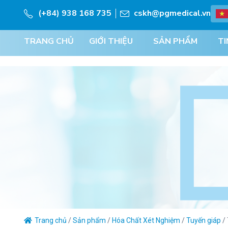
(+84) 938 168 735
cskh@pgmedical.vn
TRANG CHỦ
GIỚI THIỆU
SẢN PHẨM
TI
Trang chủ
/
Sản phẩm
/
Hóa Chất Xét Nghiệm
/
Tuyến giáp
/