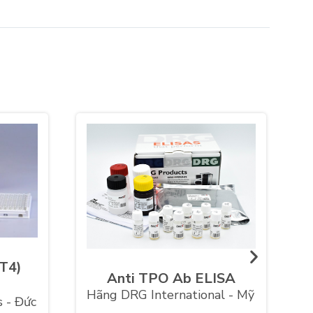
FT4)
Anti TPO Ab ELISA
Hãng DRG International - Mỹ
 - Đức
H