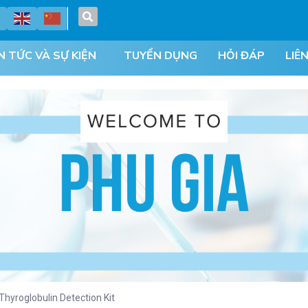
N TỨC VÀ SỰ KIỆN
TUYỂN DỤNG
HỎI ĐÁP
LIÊ
Thyroglobulin Detection Kit