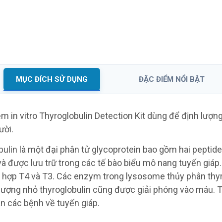
IAA ELISA
Hãng DRG Instruments GmbH
LISA
- Đức
s GmbH
MỤC ĐÍCH SỬ DỤNG
ĐẶC ĐIỂM NỔI BẬT
m in vitro Thyroglobulin Detection Kit dùng để định lượn
ười.
ulin là một đại phân tử glycoprotein bao gồm hai peptide
à được lưu trữ trong các tế bào biểu mô nang tuyến giáp.
g hợp T4 và T3. Các enzym trong lysosome thủy phân thyr
 lượng nhỏ thyroglobulin cũng được giải phóng vào máu. 
n các bệnh về tuyến giáp.