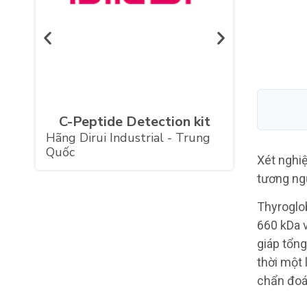
ICA (Islet Cell
Autoantibodies) E
Hãng DRG Instrument
- Đức
ide Detection kit
i Industrial - Trung
Xét nghiệ
tương ng
Thyroglob
660 kDa v
giáp tổn
thời một
chẩn đoá