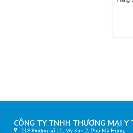
Hãng D
Thyroxine Detection Kit
Hãng Dirui Industrial - Trung
Quốc
ng
CÔNG TY TNHH THƯƠNG MẠI Y 
218 Đường số 10, Mỹ Kim 2, Phú Mỹ Hưng,