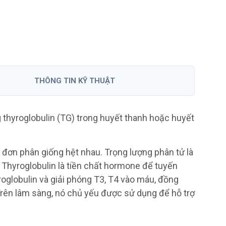
Anti-GAD ELISA
Hãng DRG Instruments GmbH
SERION E
- Đức
Tet
THÔNG TIN KỸ THUẬT
Hãng Institut
Đức
g thyroglobulin (TG) trong huyết thanh hoặc huyết
 đơn phân giống hệt nhau. Trọng lượng phân tử là
 Thyroglobulin là tiền chất hormone để tuyến
oglobulin và giải phóng T3, T4 vào máu, đồng
Trên lâm sàng, nó chủ yếu được sử dụng để hỗ trợ