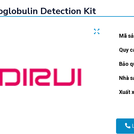
globulin Detection Kit
Mã sả
Quy c
Bảo q
Nhà s
Xuất 