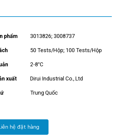
n phẩm
3013826; 3008737
ách
50 Tests/Hộp; 100 Tests/Hộp
uản
2-8°C
ản xuất
Dirui Industrial Co., Ltd
xứ
Trung Quốc
Liên hệ đặt hàng