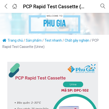
0
PCP Rapid Test Cassette (Urine)
Login
Enter your username and password to login.
Trang chủ
/
Sản phẩm
/
Test nhanh
/
Chất gây nghiện
/
PCP
Rapid Test Cassette (Urine)
Remember me
Lost password?