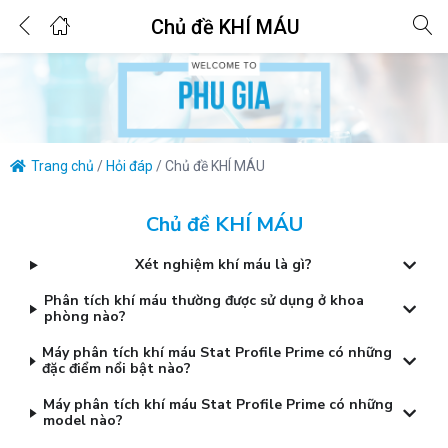
0
Chủ đề KHÍ MÁU
Login
Enter your username and password to login.
Trang chủ
/
Hỏi đáp
/
Chủ đề KHÍ MÁU
Chủ đề KHÍ MÁU
Xét nghiệm khí máu là gì?
Remember me
Lost password?
Phân tích khí máu thường được sử dụng ở khoa
phòng nào?
Máy phân tích khí máu Stat Profile Prime có những
đặc điểm nổi bật nào?
Máy phân tích khí máu Stat Profile Prime có những
model nào?