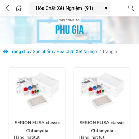
0
Login
Enter your username and password to login.
Trang chủ
/
Sản phẩm
/
Hóa Chất Xét Nghiệm
/
Trang 5
Remember me
Lost password?
SERION ELISA classic
SERION ELISA classic
Chlamydia
Chlamydia
Hãng Institut
Hãng Institut
pneumoniae IgM
trachomatis IgM