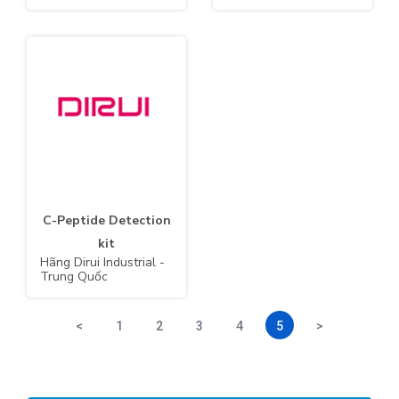
C-Peptide Detection
kit
Hãng Dirui Industrial -
Trung Quốc
<
1
2
3
4
5
>