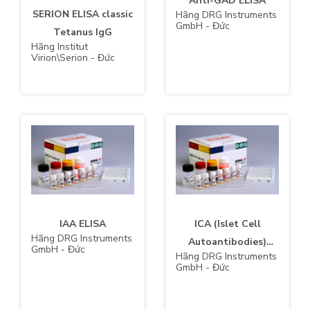
Anti-GAD ELISA
SERION ELISA classic
Hãng DRG Instruments
GmbH - Đức
Tetanus IgG
Hãng Institut
Virion\Serion - Đức
IAA ELISA
ICA (Islet Cell
Hãng DRG Instruments
Autoantibodies)
GmbH - Đức
Hãng DRG Instruments
ELISA
GmbH - Đức