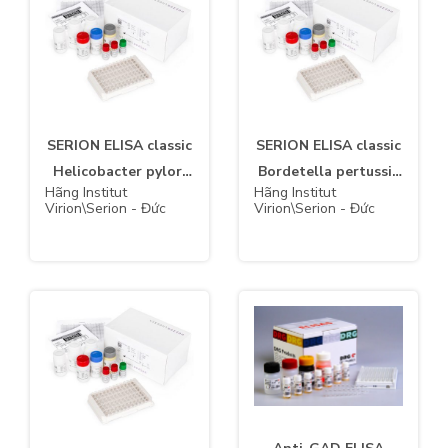
SERION ELISA classic
SERION ELISA classic
Helicobacter pylori
Bordetella pertussis
Hãng Institut
Hãng Institut
IgA
IgG
Virion\Serion - Đức
Virion\Serion - Đức